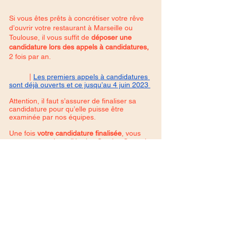
Si vous êtes prêts à concrétiser votre rêve 
d’ouvrir votre restaurant à Marseille ou 
Toulouse, il vous suffit de 
déposer une 
candidature lors des appels à candidatures,
2 fois par an. 
	| 
Les premiers appels à candidatures 
sont déjà ouverts et ce jusqu’au 4 juin 2023 
Attention, il faut s’assurer de finaliser sa 
candidature pour qu’elle puisse être 
examinée par nos équipes. 
Une fois 
votre candidature finalisée
, vous 
serez contacté par l’équipe Service Compris 
pour discuter des prochaines étapes, de 
vos différentes possibilités de financer la 
formation et du calendrier du programme. 
	| 
Et si vous voulez déjà en savoir plus 
sur comment financer votre formation, par 
ici
Pour conclure, 
si vous rêvez de lancer votre 
business food à Marseille ou à Toulouse
, 