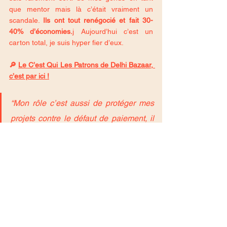
que mentor mais là c’était vraiment un 
scandale. 
Ils ont tout renégocié et fait 30-
40% d’économies.
j Aujourd’hui c’est un 
carton total, je suis hyper fier d’eux.
🔎 
Le C’est Qui Les Patrons de Delhi Bazaar, 
c’est par ici !
“Mon rôle c’est aussi de protéger mes 
projets contre le défaut de paiement, il 
ne faut pas surinvestir sur son premier 
lieu, prendre le risque de tout perdre et 
payer toute sa vie.” 
- Ludovic Dardenay, 
co-fondateur et mentor Service 
Compris.