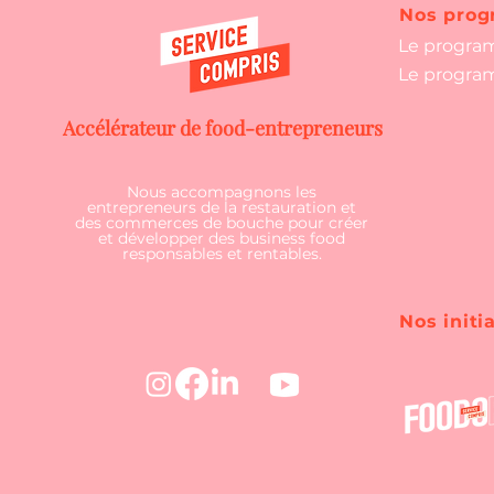
Nos pro
Le progra
Le progra
Accélérateur de food-entrepreneurs
Nous accompagnons les
entrepreneurs de la restauration et
des commerces de bouche pour créer
et développer des business food
responsables et rentables.
Nos initi