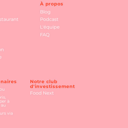
À propos
Blog
staurant
Podcast
L'équipe
FAQ
on
e
naires
Notre club
d'investissement
 ou
Food Next
is,
per à
 au
urs via