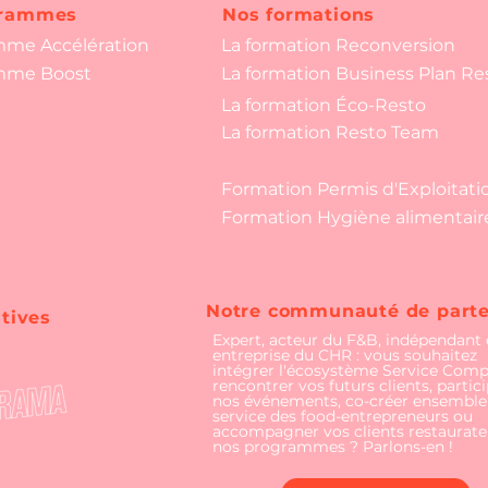
grammes
Nos formations
mme Accélération
La formation Reconversion
mme Boost
La formation Business Plan Re
La formation Éco-Resto
La formation Resto Team
Formation Permis d'Exploitati
Formation Hygiène alimentair
Notre communauté de parte
atives
Expert, acteur du F&B, indépendant
entreprise du CHR : vous souhaitez
intégrer l'écosystème Service Compr
rencontrer vos futurs clients, partici
nos événements, co-créer ensemble
service des food-entrepreneurs ou
accompagner vos clients restaurate
nos programmes ? Parlons-en !