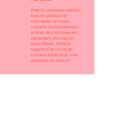
Pour les nouveaux entrants,
tout est question de
rencontres : les bons
contacts, les fournisseurs
sérieux, des investisseurs
passionnés, des experts
bienveillants, il faut le
support d’un réseau de
contacts solide pour vous
permettre d’y arriver !