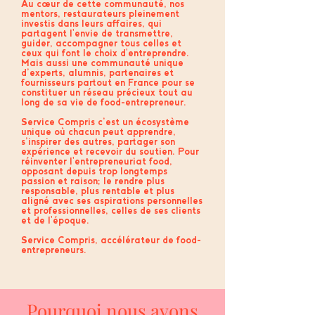
Au cœur de cette communauté, nos
mentors, restaurateurs pleinement
investis dans leurs affaires, qui
partagent l'envie de transmettre,
guider, accompagner tous celles et
ceux qui font le choix d'entreprendre.
Mais aussi une communauté unique
d’experts, alumnis, partenaires et
fournisseurs partout en France pour se
constituer un réseau précieux tout au
long de sa vie de food-entrepreneur.
Service Compris c’est un écosystème
unique où chacun peut apprendre,
s’inspirer des autres, partager son
expérience et recevoir du soutien. Pour
réinventer l'entrepreneuriat food,
opposant depuis trop longtemps
passion et raison; le rendre plus
responsable, plus rentable et plus
aligné avec ses aspirations personnelles
et professionnelles, celles de ses clients
et de l'époque.
Service Compris, accélérateur de food-
entrepreneurs.
Pourquoi nous avons