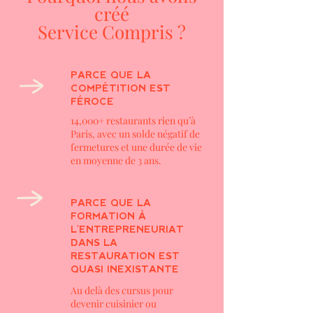
créé
Service Compris ?
PARCE QUE LA
COMPÉTITION EST
FÉROCE
14,000+ restaurants rien qu’à
Paris, avec un solde négatif de
fermetures et une durée de vie
en moyenne de 3 ans.
PARCE QUE LA
FORMATION À
L'ENTREPRENEURIAT
DANS LA
RESTAURATION EST
QUASI INEXISTANTE
Au delà des cursus pour
devenir cuisinier ou