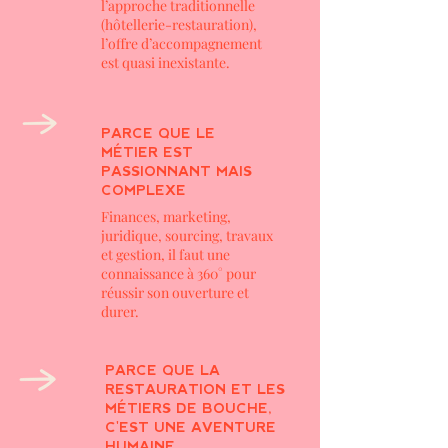
l’approche traditionnelle
(hôtellerie-restauration),
l’offre d’accompagnement
est quasi inexistante.
PARCE QUE LE
MÉTIER EST
PASSIONNANT MAIS
COMPLEXE
Finances, marketing,
juridique, sourcing, travaux
et gestion, il faut une
connaissance à 360° pour
réussir son ouverture et
durer.
PARCE QUE LA
RESTAURATION ET LES
MÉTIERS DE BOUCHE,
C'EST UNE AVENTURE
HUMAINE