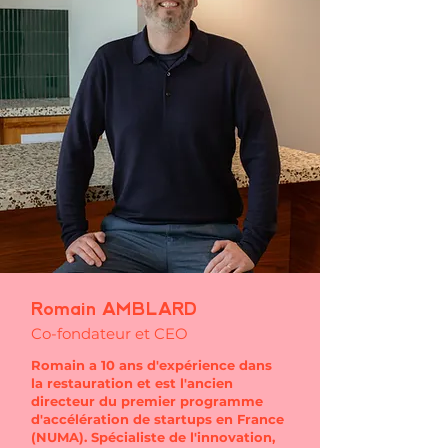
Romain AMBLARD
Co-fondateur et CEO
Romain a 10 ans d'expérience dans
la restauration et est l'ancien
directeur du premier programme
d'accélération de startups en France
(NUMA). Spécialiste de l'innovation,