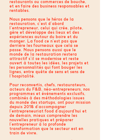
restaurants ou commerces de bouche,
et en faire des business responsables et
rentables.
Nous pensons que le héros de la
restauration, c’est d’abord
l’entrepreneur, celui qui crée, pilote,
gère et développe des lieux et des
expériences autour du boire et du
manger. La food ce n’est pas que
derrière les fourneaux que cela se
passe. Nous pensons aussi que le
monde de la restauration restera
attractif s’il se modernise et reste
ouvert à toutes les idées, les projets et
les personnalités qui font bouger les
lignes, entre quête de sens et sens de
l’hospitalité.
Pour reconvertis, chefs, restaurateurs,
acteurs du F&B, néo-entrepreneurs, nos
programmes et évènements exclusifs,
combinés à des méthodologies issues
du monde des startups, ont pour mission
depuis 2018 d'accompagner
l'entrepreneuriat food d'aujourd'hui et
de demain, mieux comprendre les
nouvelles pratiques et préparer
l'entrepreneur à la profonde
transformation que le secteur est en
train de vivre.