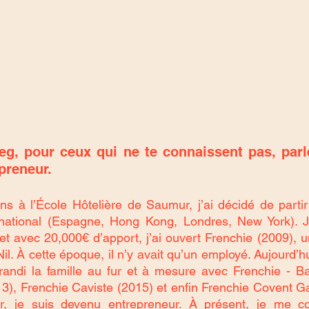
g, pour ceux qui ne te connaissent pas, parl
preneur.
s à l’École Hôtelière de Saumur, j’ai décidé de partir
ernational (Espagne, Hong Kong, Londres, New York). J
t avec 20,000€ d’apport, j’ai ouvert Frenchie (2009), un
Nil. À cette époque, il n’y avait qu’un employé. Aujourd’
ndi la famille au fur et à mesure avec Frenchie - Bar
3), Frenchie Caviste (2015) et enfin Frenchie Covent G
er, je suis devenu entrepreneur. À présent, je me c