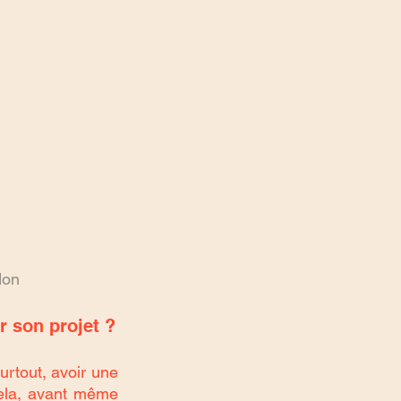
don
ir son projet ?
urtout, avoir une 
 cela, avant même 