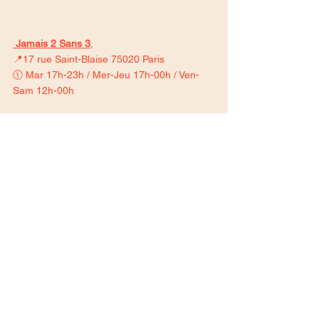
Jamais 2 Sans 3
, 
📍17 rue Saint-Blaise 75020 Paris
🕦 Mar 17h-23h / Mer-Jeu 17h-00h / Ven-
Sam 12h-00h
Voir tout
Posts similaires